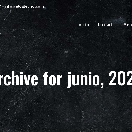
87 - info@elcalecho.com
Inicio
La carta
Ser
rchive for junio, 20