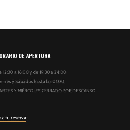
ORARIO DE APERTURA
 12:30 a 16:00 y de 19:30 a 24:00
iernes y Sábados hasta las 01:00
ARTES Y MIÉRCOLES CERRADO POR DESCANSO
az tu reserva