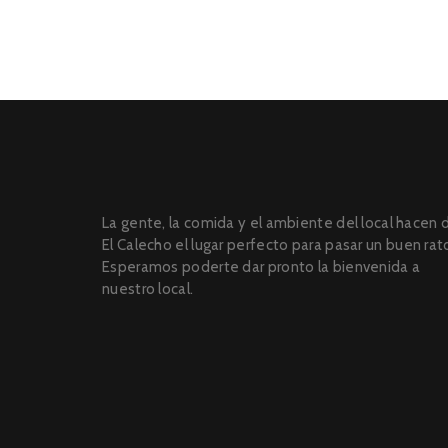
La gente, la comida y el ambiente del local hacen 
El Calecho el lugar perfecto para pasar un buen rat
Esperamos poderte dar pronto la bienvenida a
nuestro local.