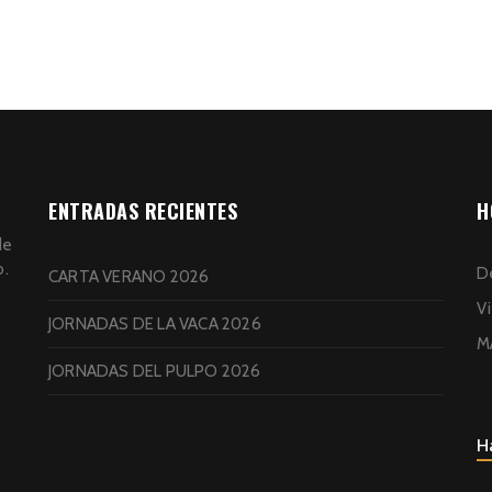
ENTRADAS RECIENTES
H
de
o.
De
CARTA VERANO 2026
V
JORNADAS DE LA VACA 2026
M
JORNADAS DEL PULPO 2026
H